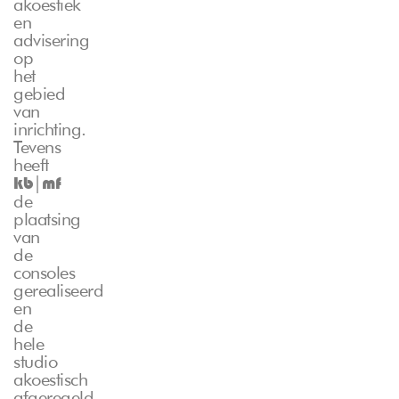
akoestiek
en
advisering
op
het
gebied
van
inrichting.
Tevens
heeft
|
kb
mf
de
plaatsing
van
de
consoles
gerealiseerd
en
de
hele
studio
akoestisch
afgeregeld