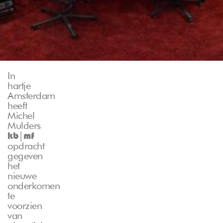
In
hartje
Amsterdam
heeft
Michel
Mulders
|
kb
mf
opdracht
gegeven
het
nieuwe
onderkomen
te
voorzien
van