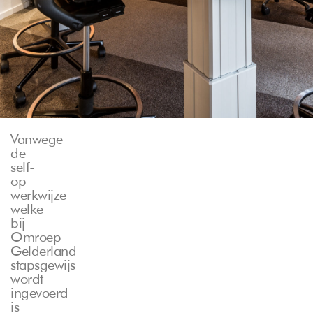
Vanwege
de
self-
op
werkwijze
welke
bij
Omroep
Gelderland
stapsgewijs
wordt
ingevoerd
is