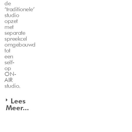
de
‘traditionele’
studio
opzet
met
separate
spreekcel
omgebouwd
tot
een
self-
op
ON-
AIR
studio.
Lees
Meer...