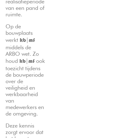
realisatieperiode
van een pand of
ruimte.
Op de
bouwplaats
werkt
|
kb
mf
middels de
ARBO wet. Zo
houd
|
ook
kb
mf
toezicht tijdens
de bouwperiode
over de
veiligheid en
werkbaarheid
van
medewerkers en
de omgeving.
Deze kennis
zorgt ervoor dat