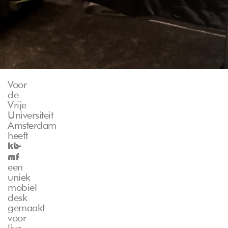
Voor
de
Vrije
Universiteit
Amsterdam
heeft
kb-
mf
een
uniek
mobiel
desk
gemaakt
voor
live